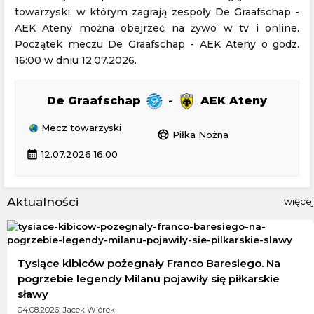
towarzyski, w którym zagrają zespoły De Graafschap -
AEK Ateny można obejrzeć na żywo w tv i online.
Początek meczu De Graafschap - AEK Ateny o godz.
16:00 w dniu 12.07.2026.
De Graafschap
-
AEK Ateny
Mecz towarzyski
sports_soccer
Piłka Nożna
calendar_month
12.07.2026 16:00
Aktualności
więcej
Tysiące kibiców pożegnały Franco Baresiego. Na
pogrzebie legendy Milanu pojawiły się piłkarskie
sławy
04.08.2026; Jacek Wiórek